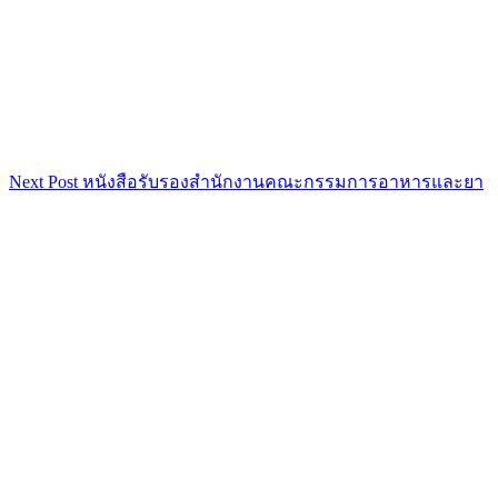
Next Post
หนังสือรับรองสำนักงานคณะกรรมการอาหารและยา
เมนู
นำทาง
เรื่อง