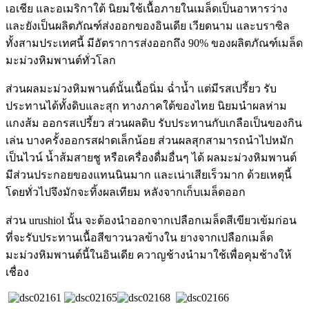
เอเชีย และอเมริกาใต้ นิยมใช้เนื้อภายในเมล็ดเป็นอาหารว่าง
และยังเป็นผลิตภัณฑ์ส่งออกของอินเดีย เวียดนาม และบราซิล
ทั้งสามประเทศนี้ มีอัตราการส่งออกถึง 90% ของผลิตภัณฑ์เมล็ด
มะม่วงหิมพานต์ทั่วโลก
ส่วนผลมะม่วงหิมพานต์นั้นเนื้อนิ่ม ฉ่ำน้ำ แต่มีรสเปรี้ยว รับ
ประทานได้ทั้งดิบและสุก ทางภาคใต้ของไทย นิยมนำผลห่าม
แกงส้ม ออกรสเปรี้ยว ส่วนผลดิบ รับประทานกับเกลือเป็นของกิน
เล่น บางครั้งออกรสฝาดเล็กน้อย ส่วนผลสุกสามารถนำไปหมัก
เป็นไวน์ น้ำส้มสายชู หรือเครื่องดื่มอื่นๆ ได้ ผลมะม่วงหิมพานต์
มีส่วนประกอยของแทนนินมาก และเน่าเสียเร็วมาก ด้วยเหตุนี้
โดยทั่วไปจึงมักจะทิ้งผลเทียม หลังจากเก็บเมล็ดออก
ส่วน urushiol นั้น จะต้องนำออกจากเปลือกเมล็ดสีเขียวเข้มก่อน
ที่จะรับประทานเนื้อสีขาวนวลข้างใน ยางจากเปลือกเมล็ด
มะม่วงหิมพานต์นี้ในอินเดีย ควาญช้างนำมาใช้เพื่อคุมช้างให้
เชื่อง