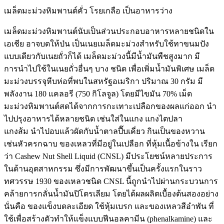
เมล็ดมะม่วงหิมพานต์คั่ว โรยเกลือ เป็นอาหารว่าง
เมล็ดมะม่วงหิมพานต์นับเป็นส่วนประกอบอาหารหลายชนิดใน
เอเชีย อาจบดให้ป่น เป็นเนยเมล็ดมะม่วงสำหรับใช้ทาขนมปัง
แบบเดียวกับเนยถั่วก็ได้ เมล็ดมะม่วงนี้มีน้ำมันพืชสูงมาก มี
การนำไปใช้ในเนยถั่วอื่นๆ บาง ชนิด เพื่อเพิ่มน้ำมันพิเศษ เมล็ด
มะม่วงบรรจุหีบห่อที่พบในสหรัฐอเมริกา ปริมาณ 30 กรัม มี
พลังงาน 180 แคลอรี (750 กิโลจูล) โดยมีไขมัน 70% เม็ด
มะม่วงหิมพานต์สดได้จากการกะเทาะเปลือกของผลแก่ออก นำ
ไปปรุงอาหารได้หลายชนิด เช่นใส่ในแกง แกงไตปลา
แกงส้ม นำไปอบแล้วผัดกับน้ำตาลปี๊บเคี่ยว กินเป็นของหวาน
เช่นหัวครกฉาบ ของเหลวที่มีอยู่ในเปลือก ที่หุ้มเนื้อข้างใน เรียก
ว่า Cashew Nut Shell Liquid (CNSL) มีประโยชน์หลายประการ
ในด้านอุตสาหกรรม ซึ่งมีการพัฒนาขึ้นเป็นครั้งแรกในราว
ทศวรรษ 1930 ของเหลวชนิด CNSL นี้ถูกนำไปผ่านกระบวนการ
คล้ายการกลั่นน้ำมันปิโตรเลียม โดยได้ผลผลิตเบื้องต้นสองอย่าง
นั่นคือ ของแข็งบดละเอียด ใช้หุ้มเบรก และของเหลวสีอำพัน ที่
ใช้เพื่อสร้างตัวทำให้แข็งแบบฟีนอลคามีน (phenalkamine) และ