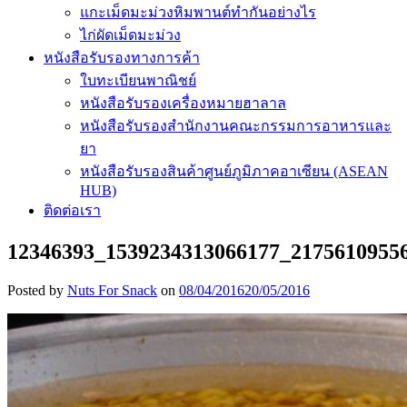
แกะเม็ดมะม่วงหิมพานต์ทำกันอย่างไร
ไก่ผัดเม็ดมะม่วง
หนังสือรับรองทางการค้า
ใบทะเบียนพาณิชย์
หนังสือรับรองเครื่องหมายฮาลาล
หนังสือรับรองสำนักงานคณะกรรมการอาหารและ
ยา
หนังสือรับรองสินค้าศูนย์ภูมิภาคอาเซียน (ASEAN
HUB)
ติดต่อเรา
12346393_1539234313066177_2175610955
Posted by
Nuts For Snack
on
08/04/2016
20/05/2016