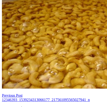
Previous Post
เมนู
12346393_1539234313066177_217561095565027941_n