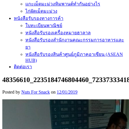
แกะเม็ดมะม่วงหิมพานต์ทำกันอย่างไร
ไก่ผัดเม็ดมะม่วง
หนังสือรับรองทางการค้า
ใบทะเบียนพาณิชย์
หนังสือรับรองเครื่องหมายฮาลาล
หนังสือรับรองสำนักงานคณะกรรมการอาหารและ
ยา
หนังสือรับรองสินค้าศูนย์ภูมิภาคอาเซียน (ASEAN
HUB)
ติดต่อเรา
48356610_2235184746804460_7233733341
Posted by
Nuts For Snack
on
12/01/2019