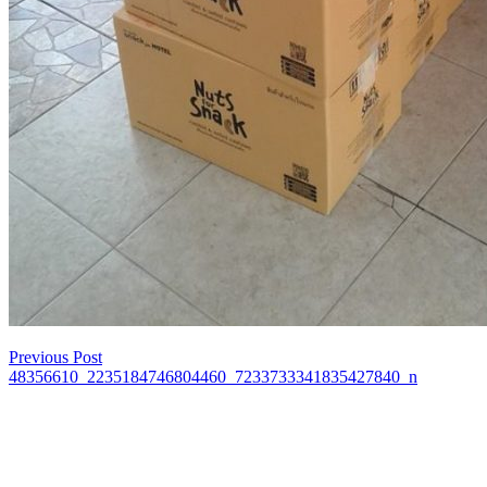
Previous Post
เมนู
48356610_2235184746804460_7233733341835427840_n
นำทาง
เรื่อง