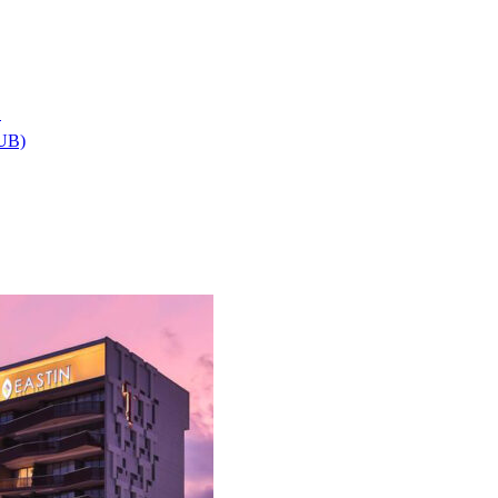
า
HUB)