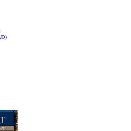
า
HUB)