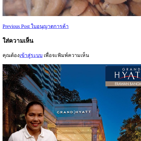
Previous Post
ใบอนุญาตการค้า
เมนู
นำทาง
ใส่ความเห็น
เรื่อง
คุณต้อง
เข้าสู่ระบบ
เพื่อจะพิมพ์ความเห็น