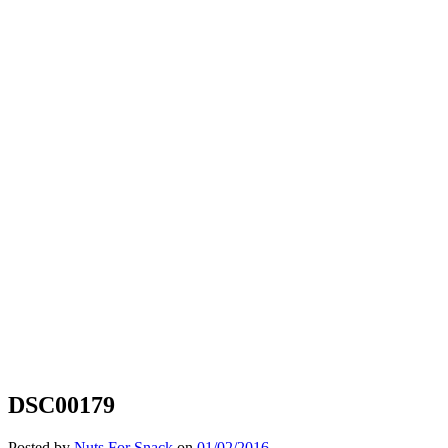
DSC00179
Posted by
Nuts For Snack
on
01/02/2016