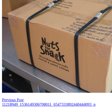
Previous Post
เมนู
11218949_1536149306708011_6547333892440444093_n