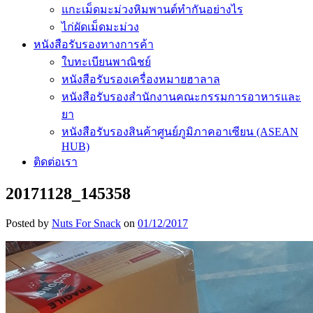
แกะเม็ดมะม่วงหิมพานต์ทำกันอย่างไร
ไก่ผัดเม็ดมะม่วง
หนังสือรับรองทางการค้า
ใบทะเบียนพาณิชย์
หนังสือรับรองเครื่องหมายฮาลาล
หนังสือรับรองสำนักงานคณะกรรมการอาหารและ
ยา
หนังสือรับรองสินค้าศูนย์ภูมิภาคอาเซียน (ASEAN
HUB)
ติดต่อเรา
20171128_145358
Posted by
Nuts For Snack
on
01/12/2017