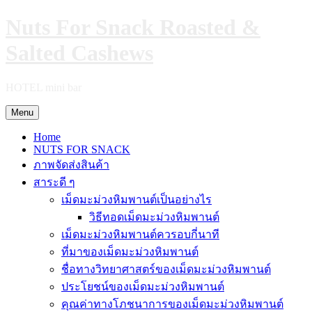
Skip
Nuts For Snack Roasted &
to
content
Salted Cashews
HOTEL mini bar
Menu
Home
NUTS FOR SNACK
ภาพจัดส่งสินค้า
สาระดี ๆ
เม็ดมะม่วงหิมพานต์เป็นอย่างไร
วิธีทอดเม็ดมะม่วงหิมพานต์
เม็ดมะม่วงหิมพานต์ควรอบกี่นาที
ที่มาของเม็ดมะม่วงหิมพานต์
ชื่อทางวิทยาศาสตร์ของเม็ดมะม่วงหิมพานต์
ประโยชน์ของเม็ดมะม่วงหิมพานต์
คุณค่าทางโภชนาการของเม็ดมะม่วงหิมพานต์