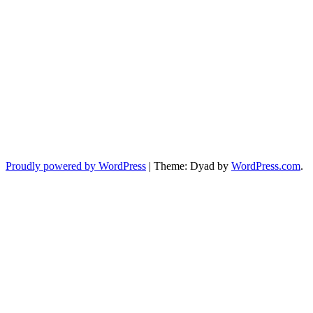
Proudly powered by WordPress
|
Theme: Dyad by
WordPress.com
.