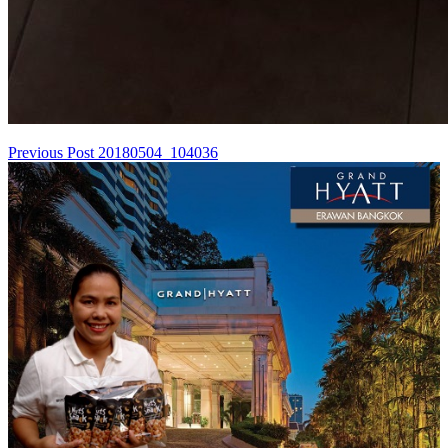
Previous Post
20180504_104036
เมนู
นำทาง
เรื่อง