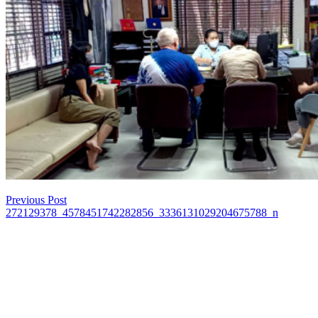
Previous Post
เมนู
272129378_4578451742282856_3336131029204675788_n
นำทาง
เรื่อง