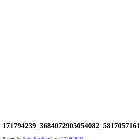
171794239_3684072905054082_581705716
Posted by
Nuts For Snack
on
27/06/2021