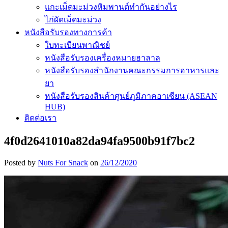
แกะเม็ดมะม่วงหิมพานต์ทำกันอย่างไร
ไก่ผัดเม็ดมะม่วง
หนังสือรับรองทางการค้า
ใบทะเบียนพาณิชย์
หนังสือรับรองเครื่องหมายฮาลาล
หนังสือรับรองสำนักงานคณะกรรมการอาหารและ
ยา
หนังสือรับรองสินค้าศูนย์ภูมิภาคอาเซียน (ASEAN
HUB)
ติดต่อเรา
4f0d2641010a82da94fa9500b91f7bc2
Posted by
Nuts For Snack
on
26/12/2020