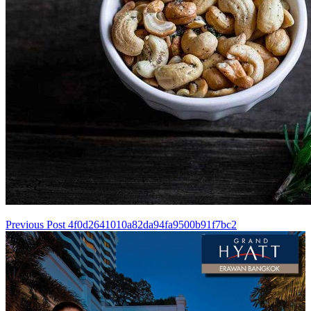
Previous Post
4f0d2641010a82da94fa9500b91f7bc2
เมนู
นำทาง
เรื่อง