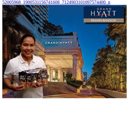
52005968_1900531156741608_7124903101097574400_n
นำทาง
เรื่อง