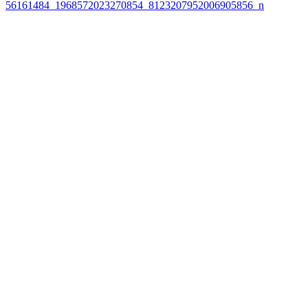
56161484_1968572023270854_8123207952006905856_n
นำทาง
เรื่อง