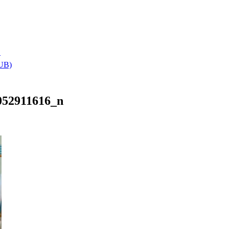
า
HUB)
052911616_n