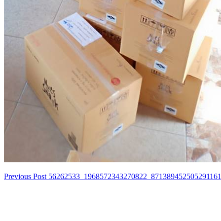
Previous Post
56262533_1968572343270822_87138945250529116
เมนู
นำทาง
เรื่อง