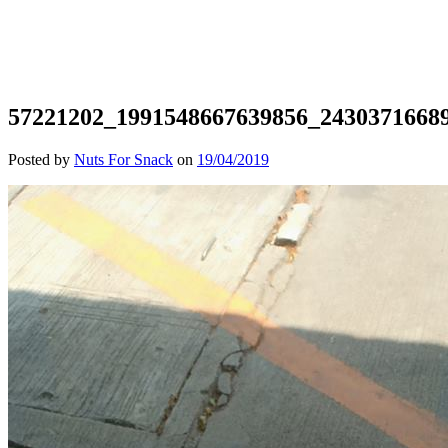
57221202_1991548667639856_2430371668
Posted by
Nuts For Snack
on
19/04/2019