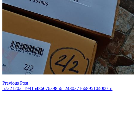
Previous Post
เมนู
57221202_1991548667639856_243037166895104000_n
นำทาง
เรื่อง