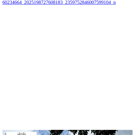
60234664_2025198727608183_2359752846007599104_n
นำทาง
เรื่อง