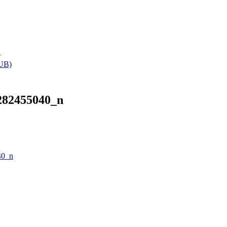
า
HUB)
282455040_n
40_n