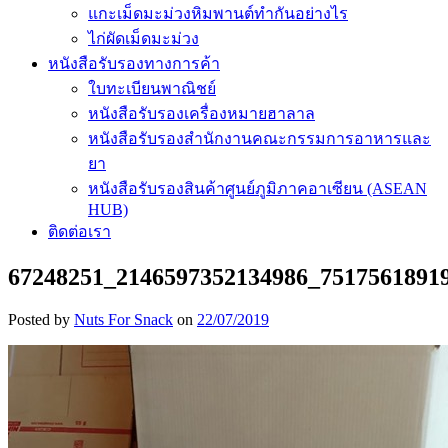
แกะเม็ดมะม่วงหิมพานต์ทำกันอย่างไร
ไก่ผัดเม็ดมะม่วง
หนังสือรับรองทางการค้า
ใบทะเบียนพาณิชย์
หนังสือรับรองเครื่องหมายฮาลาล
หนังสือรับรองสำนักงานคณะกรรมการอาหารและ
ยา
หนังสือรับรองสินค้าศูนย์ภูมิภาคอาเซียน (ASEAN
HUB)
ติดต่อเรา
67248251_2146597352134986_7517561891
Posted by
Nuts For Snack
on
22/07/2019