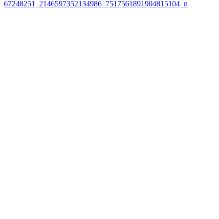
67248251_2146597352134986_7517561891904815104_n
นำทาง
เรื่อง