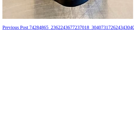
Previous Post
74284865_2362243677237018_304073172624343040
เมนู
นำทาง
เรื่อง