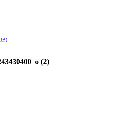
า
HUB)
43430400_o (2)