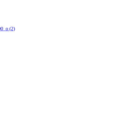
0_o (2)