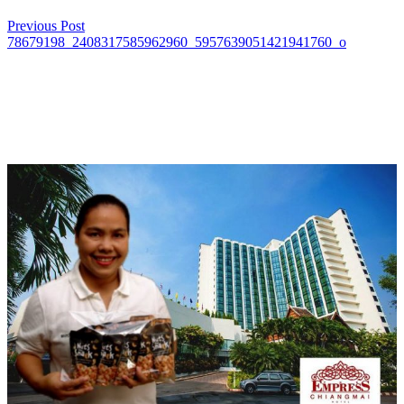
Previous Post
78679198_2408317585962960_5957639051421941760_o