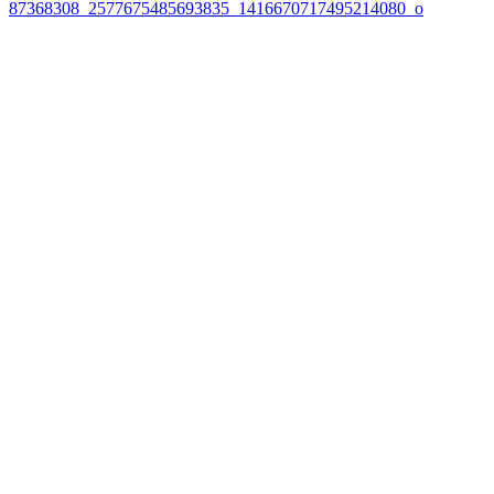
87368308_2577675485693835_1416670717495214080_o
นำทาง
เรื่อง