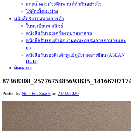
แกะเม็ดมะม่วงหิมพานต์ทำกันอย่างไร
ไก่ผัดเม็ดมะม่วง
หนังสือรับรองทางการค้า
ใบทะเบียนพาณิชย์
หนังสือรับรองเครื่องหมายฮาลาล
หนังสือรับรองสำนักงานคณะกรรมการอาหารและ
ยา
หนังสือรับรองสินค้าศูนย์ภูมิภาคอาเซียน (ASEAN
HUB)
ติดต่อเรา
87368308_2577675485693835_1416670717
Posted by
Nuts For Snack
on
23/02/2020