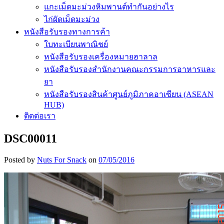
แกะเม็ดมะม่วงหิมพานต์ทำกันอย่างไร
ไก่ผัดเม็ดมะม่วง
หนังสือรับรองทางการค้า
ใบทะเบียนพาณิชย์
หนังสือรับรองเครื่องหมายฮาลาล
หนังสือรับรองสำนักงานคณะกรรมการอาหารและ
ยา
หนังสือรับรองสินค้าศูนย์ภูมิภาคอาเซียน (ASEAN
HUB)
ติดต่อเรา
DSC00011
Posted by
Nuts For Snack
on
07/05/2016