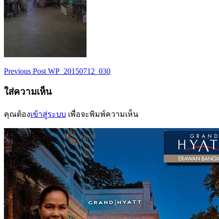
Previous Post
WP_20150712_030
เมนู
ใส่ความเห็น
นำทาง
เรื่อง
คุณต้อง
เข้าสู่ระบบ
เพื่อจะพิมพ์ความเห็น