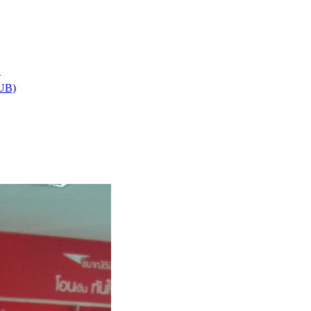
า
HUB)