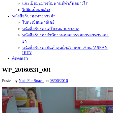
แกะเม็ดมะม่วงหิมพานต์ทำกันอย่างไร
ไก่ผัดเม็ดมะม่วง
หนังสือรับรองทางการค้า
ใบทะเบียนพาณิชย์
หนังสือรับรองเครื่องหมายฮาลาล
หนังสือรับรองสำนักงานคณะกรรมการอาหารและ
ยา
หนังสือรับรองสินค้าศูนย์ภูมิภาคอาเซียน (ASEAN
HUB)
ติดต่อเรา
WP_20160531_001
Posted by
Nuts For Snack
on
08/06/2016